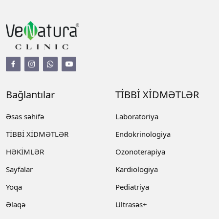
Bağlantılar
TİBBİ XİDMƏTLƏR
Əsas səhifə
Laboratoriya
TİBBİ XİDMƏTLƏR
Endokrinologiya
HƏKİMLƏR
Ozonoterapiya
Sayfalar
Kardiologiya
Yoqa
Pediatriya
Əlaqə
Ultrasəs+