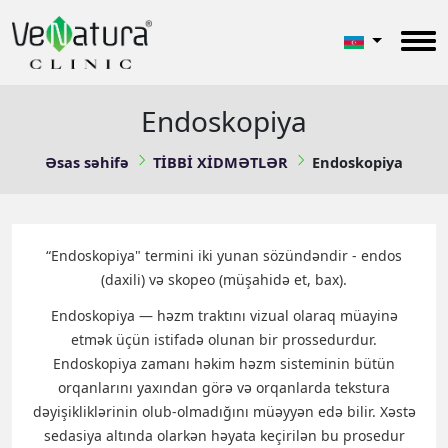
Endoskopiya
Əsas səhifə
TİBBİ XİDMƏTLƏR
Endoskopiya
“Endoskopiya" termini iki yunan sözündəndir - endos
(daxili) və skopeo (müşahidə et, bax).
Endoskopiya — həzm traktını vizual olaraq müayinə
etmək üçün istifadə olunan bir prossedurdur.
Endoskopiya zamanı həkim həzm sisteminin bütün
orqanlarını yaxından görə və orqanlarda tekstura
dəyişikliklərinin olub-olmadığını müəyyən edə bilir. Xəstə
sedasiya altında olarkən həyata keçirilən bu prosedur