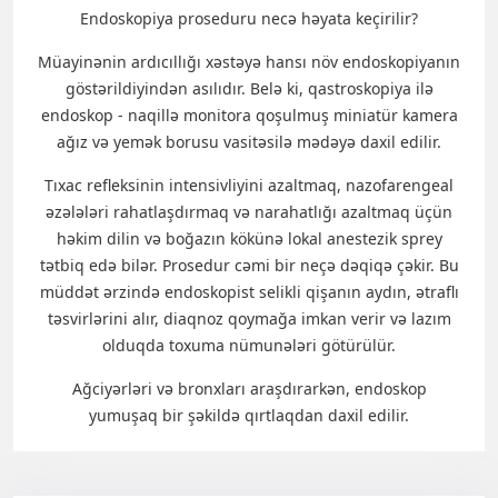
Endoskopiya proseduru necə həyata keçirilir?
Müayinənin ardıcıllığı xəstəyə hansı növ endoskopiyanın
göstərildiyindən asılıdır. Belə ki, qastroskopiya ilə
endoskop - naqillə monitora qoşulmuş miniatür kamera
ağız və yemək borusu vasitəsilə mədəyə daxil edilir.
Tıxac refleksinin intensivliyini azaltmaq, nazofarengeal
əzələləri rahatlaşdırmaq və narahatlığı azaltmaq üçün
həkim dilin və boğazın kökünə lokal anestezik sprey
tətbiq edə bilər. Prosedur cəmi bir neçə dəqiqə çəkir. Bu
müddət ərzində endoskopist selikli qişanın aydın, ətraflı
təsvirlərini alır, diaqnoz qoymağa imkan verir və lazım
olduqda toxuma nümunələri götürülür.
Ağciyərləri və bronxları araşdırarkən, endoskop
yumuşaq bir şəkildə qırtlaqdan daxil edilir.