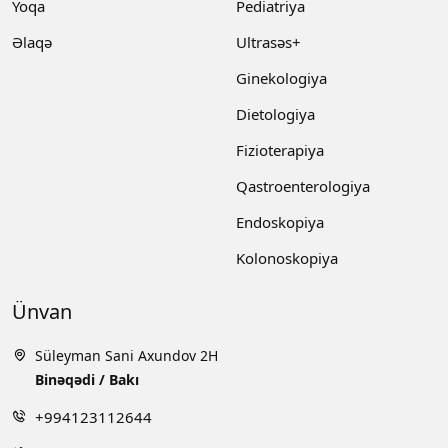
Yoqa
Pediatriya
Əlaqə
Ultrasəs+
Ginekologiya
Dietologiya
Fizioterapiya
Qastroenterologiya
Endoskopiya
Kolonoskopiya
Ünvan
Süleyman Sani Axundov 2H
Binəqədi / Bakı
+994123112644