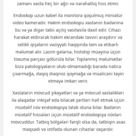
zamanı xəstə heç bir ağrı və narahatlıq hiss etmir.
Endoskop uzun kabel ilə monitora qoşulmuş miniatür
video kameradır. Həkim endoskopu xəstənin bədəninə
bu və ya digər təbii açılış vasitəsilə daxil edir. Cihazı
hərəkət etdirərək həkim ekrandakı təsviri araşdırır və
selikli qişaların vəziyyəti haqqında tam və etibarlı
məlumat alır. Lazım gələrsə, histoloji müayinə üçün
toxuma parçası götürülə bilər. Toplanmış məlumatlar
bizə patologiyaların olub-olmamadığı barədə nəticə
çıxarmağa, dəqiq diaqnoz qoymağa və müalicəni təyin
etməyə imkan verir.
Xəstələrin mövcud şikayətləri və ya mövcud xəstəlikləri
ilə əlaqədar inkişaf edə biləcək şərtləri həll etmək üçün
müxtəlif növ endoskopiya tələb oluna bilər. Bədənin
müxtəlif hissələri üçün müxtəlif endoskopiya növləri
mövcuddur. Tətbiq bölgələri fərqli olsa da, tətbiqin əsas
məqsədi və istifadə olunan cihazlar oxşardır.