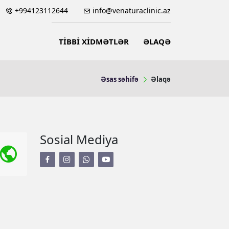
+994123112644
info@venaturaclinic.az
TİBBİ XİDMƏTLƏR
ƏLAQƏ
Əsas səhifə
Əlaqə
Sosial Mediya