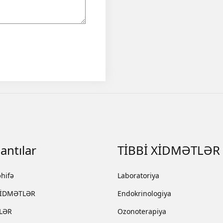
antılar
TİBBİ XİDMƏTLƏR
hifə
Laboratoriya
XİDMƏTLƏR
Endokrinologiya
LƏR
Ozonoterapiya