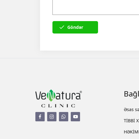
Göndər
Bağl
Əsas sə
TİBBİ 
HƏKİM