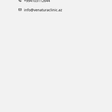
+994103112644
info@venaturaclinic.az