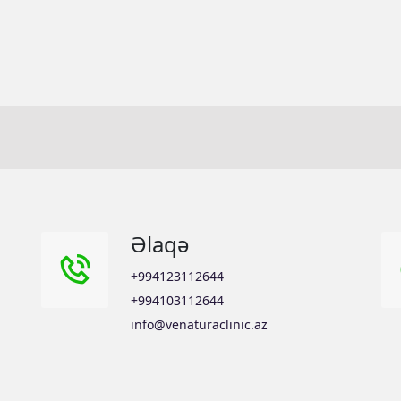
Əlaqə
+994123112644
+994103112644
info@venaturaclinic.az