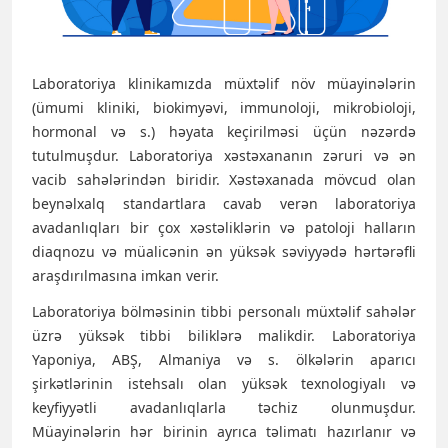
Laboratoriya klinikamızda müxtəlif növ müayinələrin
(ümumi kliniki, biokimyəvi, immunoloji, mikrobioloji,
hormonal və s.) həyata keçirilməsi üçün nəzərdə
tutulmuşdur. Laboratoriya xəstəxananın zəruri və ən
vacib sahələrindən biridir. Xəstəxanada mövcud olan
beynəlxalq standartlara cavab verən laboratoriya
avadanlıqları bir çox xəstəliklərin və patoloji halların
diaqnozu və müalicənin ən yüksək səviyyədə hərtərəfli
araşdırılmasına imkan verir.
Laboratoriya bölməsinin tibbi personalı müxtəlif sahələr
üzrə yüksək tibbi biliklərə malikdir. Laboratoriya
Yaponiya, ABŞ, Almaniya və s. ölkələrin aparıcı
şirkətlərinin istehsalı olan yüksək texnologiyalı və
keyfiyyətli avadanlıqlarla təchiz olunmuşdur.
Müayinələrin hər birinin ayrıca təlimatı hazırlanır və