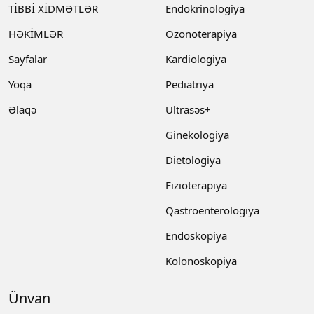
TİBBİ XİDMƏTLƏR
Endokrinologiya
HƏKİMLƏR
Ozonoterapiya
Sayfalar
Kardiologiya
Yoqa
Pediatriya
Əlaqə
Ultrasəs+
Ginekologiya
Dietologiya
Fizioterapiya
Qastroenterologiya
Endoskopiya
Kolonoskopiya
Ünvan