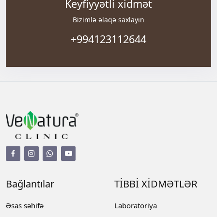
Keyfiyyətli xidmət
Bizimlə əlaqə saxlayın
+994123112644
Bağlantılar
TİBBİ XİDMƏTLƏR
Əsas səhifə
Laboratoriya