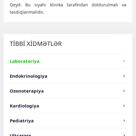
Qeyd: Bu siyahı klinika tərəfindən doldurulmalı və
təsdiqlənməlidir.
TİBBİ XİDMƏTLƏR
Laboratoriya
Endokrinologiya
Ozonoterapiya
Kardiologiya
Pediatriya
Ultrasəs+