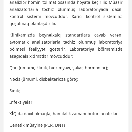
analizlər həmin təlimat əsasında həyata keçirilir. Müasir
analizatorlarla təchiz olunmuş laboratoriyada daxili
kontrol sistemi mövcuddur. Xarici kontrol sisteminə
qoşulmaq planlaşdırılır.
Klinikamızda beynəlxalq standartlara cavab verən,
avtomatik analizatorlarla təchiz olunmuş laboratoriya
bölməsi fəaliyyət göstərir. Laboratoriya bölməmizdə
aşağıdakı xidmətlər mövcuddur:
Qan (ümumi, klinik, biokimyəvi, şəkər, hormonlar);
Nəcis (ümumi, disbakterioza görə);
Sidik;
İnfeksiyalar;
XİQ də daxil olmaqla, hamiləlik zamanı bütün analizlər
Genetik müayinə (PCR, DNT)