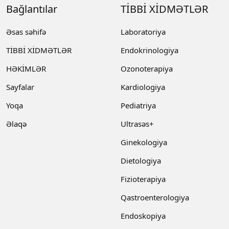
Bağlantılar
TİBBİ XİDMƏTLƏR
Əsas səhifə
Laboratoriya
TİBBİ XİDMƏTLƏR
Endokrinologiya
HƏKİMLƏR
Ozonoterapiya
Sayfalar
Kardiologiya
Yoqa
Pediatriya
Əlaqə
Ultrasəs+
Ginekologiya
Dietologiya
Fizioterapiya
Qastroenterologiya
Endoskopiya