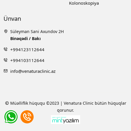
Kolonoskopiya
Ünvan
Süleyman Sani Axundov 2H
Binəqədi / Bakı
+994123112644
+994103112644
info@venaturaclinic.az
Müəlliflik hüququ ©2023 | Venatura Clinic bütün hüquqlar
qorunur.