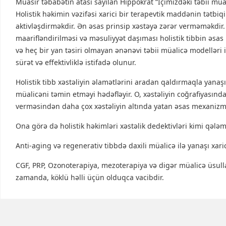
Müasir təbabətin atası sayılan Hippokrat “İçimizdəki təbii mü
Holistik həkimin vəzifəsi xarici bir terapevtik maddənin tətbi
aktivləşdirməkdir. Ən əsas prinsip xəstəyə zərər verməməkdir
maarifləndirilməsi və məsuliyyət daşıması holistik tibbin əsas 
və heç bir yan təsiri olmayan ənənəvi təbii müalicə modelləri 
sürət və effektivliklə istifadə olunur.
Holistik tibb xəstəliyin əlamətlərini aradan qaldırmaqla yanaş
müalicəni təmin etməyi hədəfləyir. O, xəstəliyin coğrafiyasın
verməsindən daha çox xəstəliyin altında yatan əsas mexanizm
Ona görə də holistik həkimləri xəstəlik dedektivləri kimi qələ
Anti-aging və regenerativ tibbdə daxili müalicə ilə yanaşı xaric
CGF, PRP, Ozonoterapiya, mezoterapiya və digər müalicə üsul
zamanda, köklü həlli üçün olduqca vacibdir.