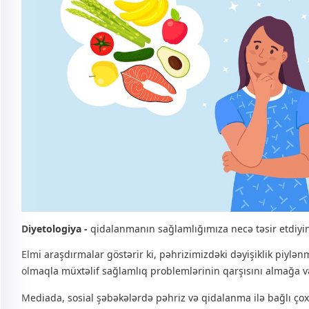
Diyetologiya -
qidalanmanın sağlamlığımıza necə təsir etdiyin
Elmi araşdırmalar göstərir ki, pəhrizimizdəki dəyişiklik piylənm
olmaqla müxtəlif sağlamlıq problemlərinin qarşısını almağa v
Mediada, sosial şəbəkələrdə pəhriz və qidalanma ilə bağlı çox