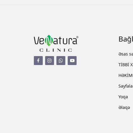
Bağl
Əsas sə
TİBBİ 
HƏKİM
Sayfala
Yoqa
Əlaqə