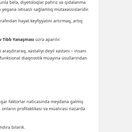
nla belə, diyetoloqlar pəhriz və qidalanma
yeganə ixtisaslı sağlamlıq mütəxəssisləridir.
rəfindən həyat keyfiyyətini artırmaq, artıq
iv Tibb Yanaşması
üzrə aparılır.
araşdıraraq, xəstəliyi deyil xəstəni – insanı
 funksional diaqnostik müayinə üsullarından
digər faktorlar nəticəsində meydana gəlmiş
 onların profilaktikası və müalicəsi nəzərdə
dıra bilərik.