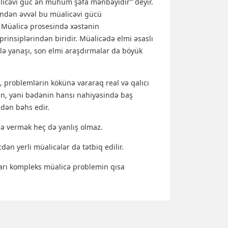
alicəvi güc ən mühüm şəfa mənbəyidir” deyir.
qindən əvvəl bu müalicəvi gücü
. Müalicə prosesində xəstənin
prinsiplərindən biridir. Müalicədə elmi əsaslı
ilə yanaşı, son elmi araşdırmalar da böyük
ı, problemlərin kökünə vararaq real və qalıcı
dan, yəni bədənin hansı nahiyəsində baş
dən bəhs edir.
mə vermək heç də yanlış olmaz.
dən yerli müalicələr də tətbiq edilir.
ları kompleks müalicə problemin qısa