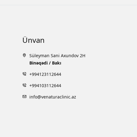
Ünvan
Süleyman Sani Axundov 2H
Binəqədi / Bakı
+994123112644
+994103112644
info@venaturaclinic.az