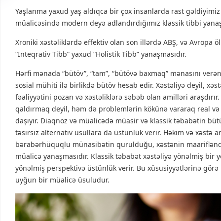
Yaşlanma yaxud yaş aldıqca bir çox insanlarda rast gəldiyimiz x
müalicəsində modern deyə adlandırdığımız klassik tibbi yanaşm
Xroniki xəstəliklərdə effektiv olan son illərdə ABŞ, və Avropa ö
“Inteqrativ Tibb” yaxud “Holistik Tibb” yanaşmasıdır.
Hərfi mənada “bütöv”, “tam”, “bütövə baxmaq” mənasını verən h
sosial mühiti ilə birlikdə bütöv hesab edir. Xəstəliyə deyil, x
fəaliyyətini pozan və xəstəliklərə səbəb olan amilləri araşdırır.
qaldırmaq deyil, həm də problemlərin kökünə vararaq real və
daşıyır. Diaqnoz və müalicədə müasir və klassik təbabətin bü
təsirsiz alternativ üsullara da üstünlük verir. Həkim və xəstə
bərabərhüquqlu münasibətin qurulduğu, xəstənin maarifləndiyi
müalicə yanaşmasıdır. Klassik təbabət xəstəliyə yönəlmiş bir yo
yönəlmiş perspektivə üstünlük verir. Bu xüsusiyyətlərinə görə 
uyğun bir müalicə üsuludur.