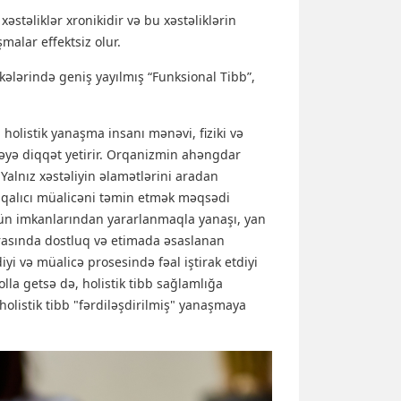
əstəliklər xronikidir və bu xəstəliklərin
alar effektsiz olur.
lkələrində geniş yayılmış “Funksional Tibb”,
olistik yanaşma insanı mənəvi, fiziki və
əstəyə diqqət yetirir. Orqanizmin ahəngdar
 Yalnız xəstəliyin əlamətlərini aradan
 qalıcı müalicəni təmin etmək məqsədi
tün imkanlarından yararlanmaqla yanaşı, yan
 arasında dostluq və etimada əsaslanan
 və müalicə prosesində fəal iştirak etdiyi
lla getsə də, holistik tibb sağlamlığa
holistik tibb "fərdiləşdirilmiş" yanaşmaya