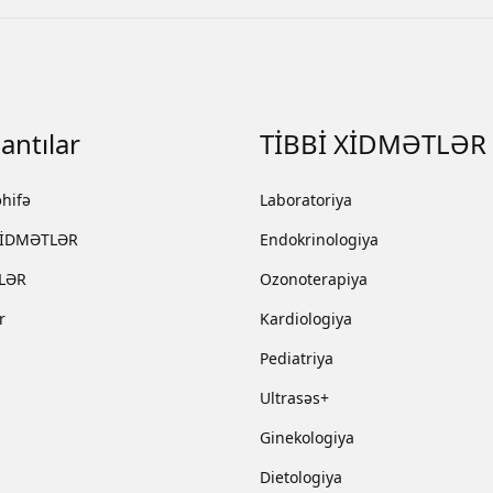
antılar
TİBBİ XİDMƏTLƏR
hifə
Laboratoriya
XİDMƏTLƏR
Endokrinologiya
LƏR
Ozonoterapiya
r
Kardiologiya
Pediatriya
Ultrasəs+
Ginekologiya
Dietologiya