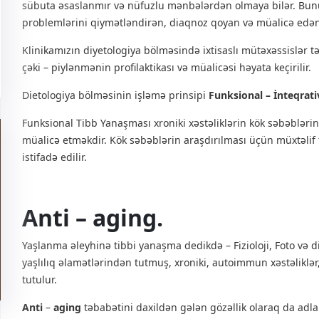
sübuta əsaslanmır və nüfuzlu mənbələrdən olmaya bilər. Bunu
problemlərini qiymətləndirən, diaqnoz qoyan və müalicə edən 
Klinikamızın diyetologiya bölməsində ixtisaslı mütəxəssislər tə
çəki – piylənmənin profilaktikası və müalicəsi həyata keçirilir.
Dietologiya bölməsinin işləmə prinsipi
Funksional – İnteqrat
Funksional Tibb Yanaşması xroniki xəstəliklərin kök səbəblərini 
müalicə etməkdir. Kök səbəblərin araşdırılması üçün müxtəlif
istifadə edilir.
Anti – aging.
Yaşlanma əleyhinə tibbi yanaşma dedikdə – Fizioloji, Foto və 
yaşlılıq əlamətlərindən tutmuş, xroniki, autoimmun xəstəliklər,
tutulur.
Anti
–
aging
təbabətini daxildən gələn gözəllik olaraq da adlan