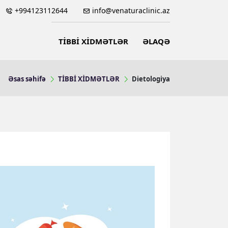
+994123112644
info@venaturaclinic.az
TİBBİ XİDMƏTLƏR
ƏLAQƏ
Əsas səhifə
TİBBİ XİDMƏTLƏR
Dietologiya