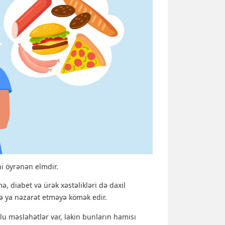
i öyrənən elmdir.
ə, diabet və ürək xəstəlikləri də daxil
ə ya nəzarət etməyə kömək edir.
lu məsləhətlər var, lakin bunların hamısı