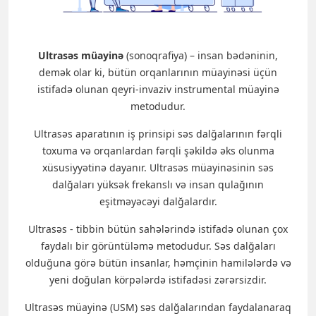
Ultrasəs müayinə
(sonoqrafiya) – insan bədəninin,
demək olar ki, bütün orqanlarının müayinəsi üçün
istifadə olunan qeyri-invaziv instrumental müayinə
metodudur.
Ultrasəs aparatının iş prinsipi səs dalğalarının fərqli
toxuma və orqanlardan fərqli şəkildə əks olunma
xüsusiyyətinə dayanır. Ultrasəs müayinəsinin səs
dalğaları yüksək frekanslı və insan qulağının
eşitməyəcəyi dalğalardır.
Ultrasəs - tibbin bütün sahələrində istifadə olunan çox
faydalı bir görüntüləmə metodudur. Səs dalğaları
olduğuna görə bütün insanlar, həmçinin hamilələrdə və
yeni doğulan körpələrdə istifadəsi zərərsizdir.
Ultrasəs müayinə (USM) səs dalğalarından faydalanaraq