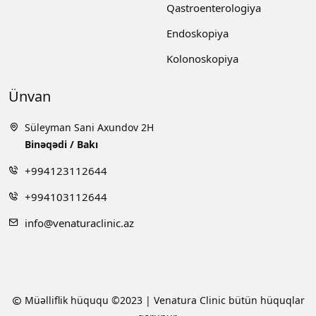
Qastroenterologiya
Endoskopiya
Kolonoskopiya
Ünvan
Süleyman Sani Axundov 2H
Binəqədi / Bakı
+994123112644
+994103112644
info@venaturaclinic.az
Müəlliflik hüququ ©2023 | Venatura Clinic bütün hüquqlar