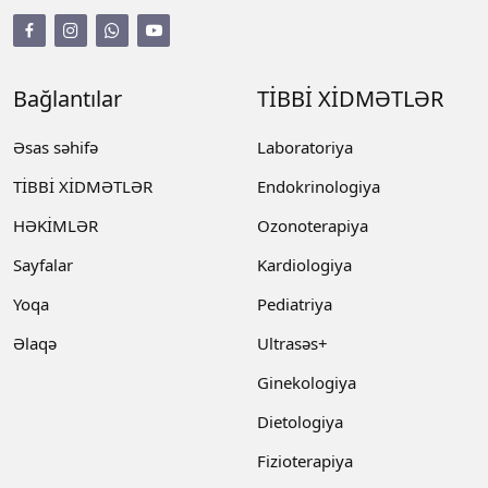
Bağlantılar
TİBBİ XİDMƏTLƏR
Əsas səhifə
Laboratoriya
TİBBİ XİDMƏTLƏR
Endokrinologiya
HƏKİMLƏR
Ozonoterapiya
Sayfalar
Kardiologiya
Yoqa
Pediatriya
Əlaqə
Ultrasəs+
Ginekologiya
Dietologiya
Fizioterapiya