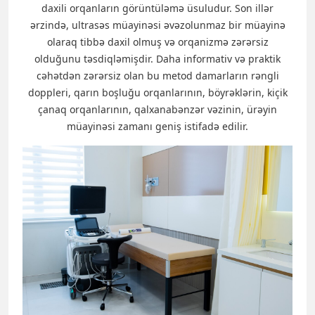
daxili orqanların görüntüləmə üsuludur. Son illər
ərzində, ultrasəs müayinəsi əvəzolunmaz bir müayinə
olaraq tibbə daxil olmuş və orqanizmə zərərsiz
olduğunu təsdiqləmişdir. Daha informativ və praktik
cəhətdən zərərsiz olan bu metod damarların rəngli
doppleri, qarın boşluğu orqanlarının, böyrəklərin, kiçik
çanaq orqanlarının, qalxanabənzər vəzinin, ürəyin
müayinəsi zamanı geniş istifadə edilir.