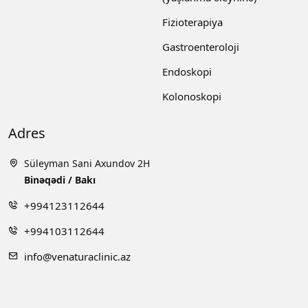
Fizioterapiya
Gastroenteroloji
Endoskopi
Kolonoskopi
Adres
Süleyman Sani Axundov 2H
Binəqədi / Bakı
+994123112644
+994103112644
info@venaturaclinic.az