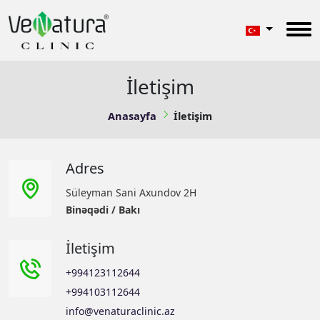
İletişim
Anasayfa
İletişim
Adres
Süleyman Sani Axundov 2H
Binəqədi / Bakı
İletişim
+994123112644
+994103112644
info@venaturaclinic.az