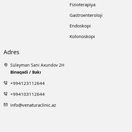
Fizioterapiya
Gastroenteroloji
Endoskopi
Kolonoskopi
Adres
Süleyman Sani Axundov 2H
Binəqədi / Bakı
+994123112644
+994103112644
info@venaturaclinic.az