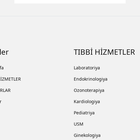
ler
TIBBİ HİZMETLER
fa
Laboratoriya
HİZMETLER
Endokrinologiya
RLAR
Ozonoterapiya
r
Kardiologiya
Pediatriya
m
USM
Ginekologiya