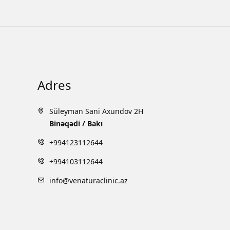
Adres
Süleyman Sani Axundov 2H
Binəqədi / Bakı
+994123112644
+994103112644
info@venaturaclinic.az