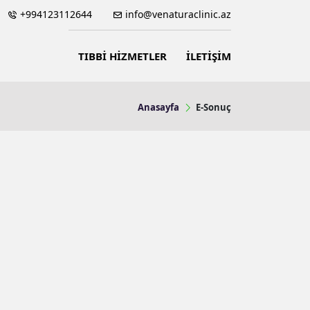
+994123112644
info@venaturaclinic.az
TIBBİ HİZMETLER
İLETİŞİM
Anasayfa
E-Sonuç